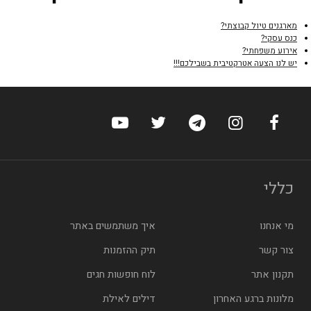
מארגנים טיול קבוצתי?
כנס עסקי?
אירוע משפחתי?
יש לנו הצעה אטרקטיבית בשבילכם!!!
ערוץ הפייסבוק של הוטלס
ערוץ האינסטגרם של הוטלס
ערוץ הטלגרם של הוטלס
ערוץ טוויטר של הוטלס
ערוץ היוטיוב של הו
כללי
מי אנחנו
איך משתמשים באתר
צור קשר
תיק ההזמנות
תקנון אתר
לוח חופשות חגים
מלונות ברגע האחרון
דילים לאילת