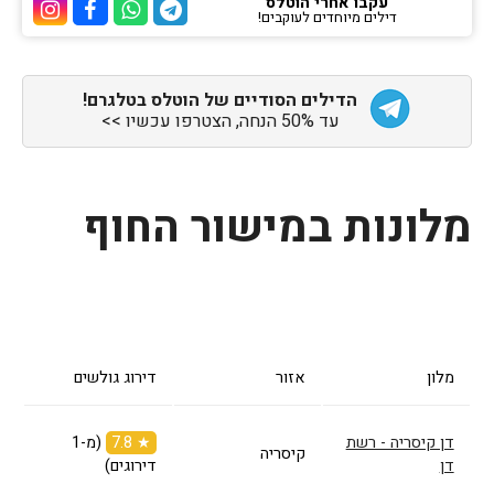
עקבו אחרי הוטלס
דילים מיוחדים לעוקבים!
ערוץ הטלגרם של הוטלס
ערוץ הוואטסאפ של 
ערוץ הפייסבוק
ערוץ הא
הדילים הסודיים של הוטלס בטלגרם!
עד 50% הנחה, הצטרפו עכשיו >>
מלונות במישור החוף
מלון
אזור
דירוג גולשים
דן קיסריה - רשת
★ 7.8
(מ-1
קיסריה
דן
דירוגים)