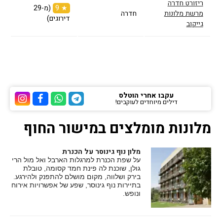
ריזורט חדרה
★ 9
(מ-29
מרשת מלונות
חדרה
דירוגים)
גייקוב
עקבו אחרי הוטלס
דילים מיוחדים לעוקבים!
ערוץ הטלגרם של הוטלס
ערוץ הוואטסאפ של 
ערוץ הפייסבוק
ערוץ הא
מלונות מומלצים במישור החוף
מלון נוף גינוסר על הכנרת
על שפת הכנרת למרגלות הארבל ואל מול הרי
גולן, שוכנת לה פינת חמד קסומה, טובלת
בירק ושלווה, מקום מושלם להתפנק ולהירגע.
בתיירות נוף גינוסר, שפע של אפשרויות אירוח
ונופש.