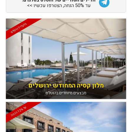
הדילים הסודיים של הוטלס בטלגרם!
עד 50% הנחה, הצטרפו עכשיו >>
בלעדי להוטלס
מלון קסיה המחודש ירושלים
מבצעים מיוחדים בהוטלס
ע
ה
%
ד
1
2
ה
נח