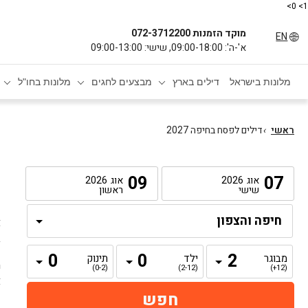
1> 0>
מוקד הזמנות 072-3712200
EN
א'-ה': 09:00-18:00, שישי: 09:00-13:00
מלונות בישראל
דילים בארץ
מבצעים לחגים
מלונות בחו"ל
ראשי
›
דילים לפסח בחיפה 2027
ד
09
07
אוג
2026
אוג
2026
שישי
ראשון
פ
א
ב
מבוגר
ילד
תינוק
ה
(0-2)
(2-12)
(12+)
א
נ