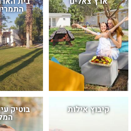
ארץ צאלים
בית הארח
התמרים
קיבוץ אילות
בוטיק עין
המל