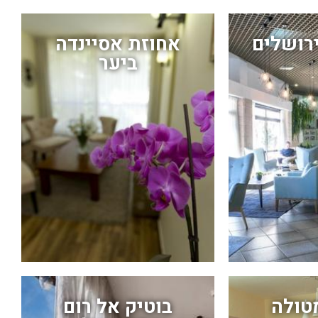
רושלים
אחוזת אסיינדה
ביער
טולה
בוטיק אל רום