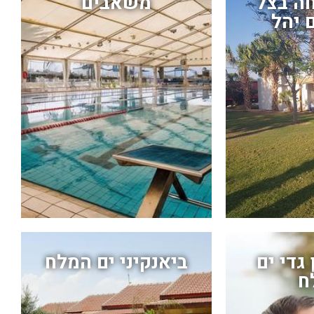
ה בצל
משאבים
 יהל
 גדי ים
ביאנקיני ים המלח
ח