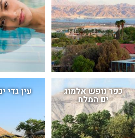
כפר נופש אלמוג
עין גדי י
ים המלח