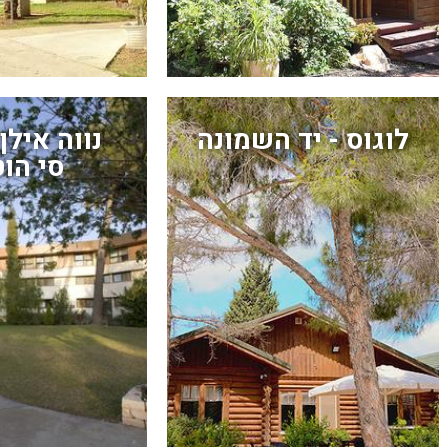
לוגוס - יד השמונה
נווה איל
סי הו