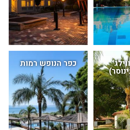
וילג'
כפר הנופש רמות
ינוסר)