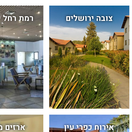
צובה ירושלים
רמת רחל י
אירוח כפרי עין
ארזים מ