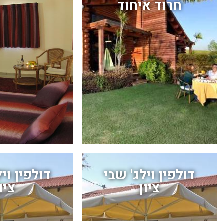
חרוד איחוד
דולפין וילג' שבי
דולפין וי
ציון
ציו