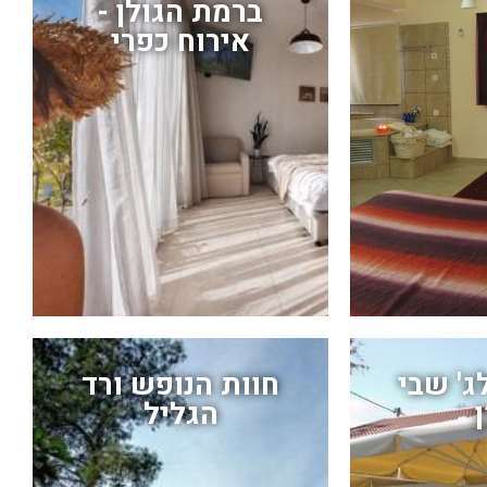
ברמת הגולן -
אירוח כפרי
לג' שבי
חוות הנופש ורד
ן
הגליל