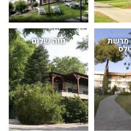
ן מרשת
נווה שלום
טלס