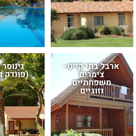
ארבל בתי קייט-
גינוסר ו
צימרים
(פונדק ג
משפחתיים
וזוגיים